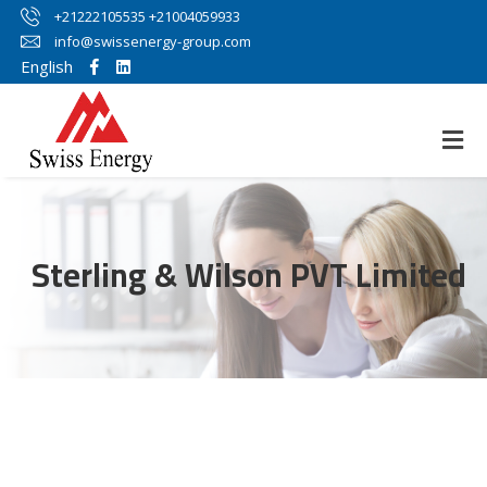
+21222105535 +21004059933
info@swissenergy-group.com
English
Sterling & Wilson PVT Limited