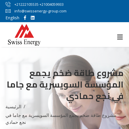
+21222105535 +21004059933
info@swissenergy-group.com
English
مشروع طاقة ضخم يجمع
المؤسسة السويسرية مع جاما
في نجع حمادي
الرئيسية
مشروع طاقة ضخم يجمع المؤسسة السويسرية مع جاما في
نجع حمادي