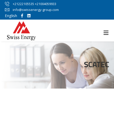
+21222105535 +21004059933
info@swissenergy-group.com
English
SCATEC