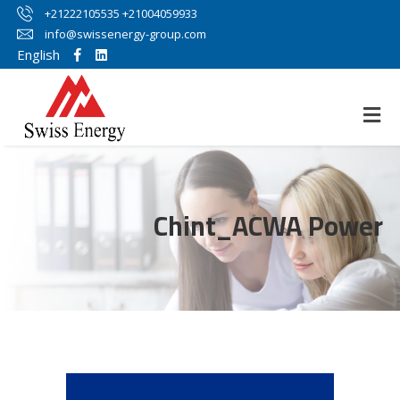
+21222105535 +21004059933
info@swissenergy-group.com
English
Chint_ACWA Power