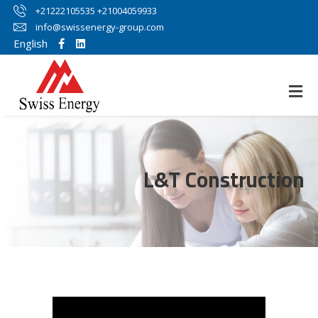
+21222105535 +21004059933
info@swissenergy-group.com
English
L&T Construction