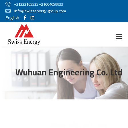
+21222105535 +21004059933
info@swissenergy-group.com
English
Wuhuan Engineering Co. Ltd